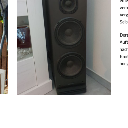
ern
ver
Ver
Selb
Derz
Auf
nac
Rari
brin