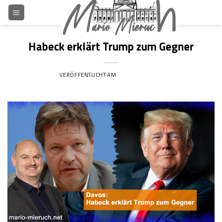
Skip
to
content
Habeck erklärt Trump zum Gegner
VERÖFFENTLICHT AM
21. JANUAR 2020