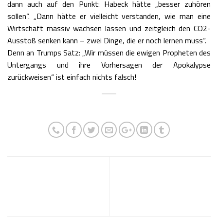
dann auch auf den Punkt: Habeck hätte „besser zuhören
sollen“. „Dann hätte er vielleicht verstanden, wie man eine
Wirtschaft massiv wachsen lassen und zeitgleich den CO2-
Ausstoß senken kann – zwei Dinge, die er noch lernen muss“.
Denn an Trumps Satz: „Wir müssen die ewigen Propheten des
Untergangs und ihre Vorhersagen der Apokalypse
zurückweisen“ ist einfach nichts falsch!
Umweltsau reicht nicht, jetzt
Organspende – noch viele
muss auch noch das Gedenken
Fragen offen, um aus
an die Shoah zertrampelt
Überzeugung „Ja“ zu sagen
werden