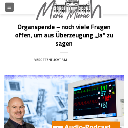
Skip
to
content
Organspende – noch viele Fragen
offen, um aus Überzeugung „Ja“ zu
sagen
VERÖFFENTLICHT AM
16. JANUAR 2020