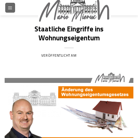
Skip
to
content
Staatliche Eingriffe ins
Wohnungseigentum
VERÖFFENTLICHT AM
6. MAI 2020