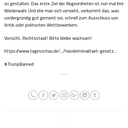
zu gestalten. Das erste Ziel der Abgeordneten ist nun mal ihre
Wiederwahl. Und ehe man sich versieht, verkommt das, was
vordergründig gut gemeint sei, schnell zum Ausschluss von
Kritik oder politischen Wettbewerbern.
Vorsicht, Rechtsstaat! Bitte bleibe wachsam!
https://www.tagesschau.de/…/hasskriminalitaet-gesetz…
#TrumpBanned
Capitol – Die Bilder haben nicht
Marshall-Plan, die Sendung mit
nur einen Verantwortlichen
dem Maas