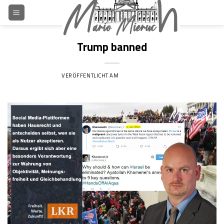
Skip
to
content
Trump banned
VERÖFFENTLICHT AM
9. JANUAR 2021